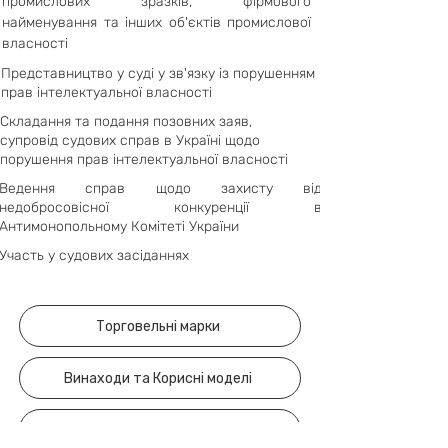
промислових зразків, фірмового
найменування та інших об'єктів промислової
власності
Представництво у суді у зв'язку із порушенням
прав інтелектуальної власності
Складання та подання позовних заяв,
супровід судових справ в Україні щодо
порушення прав інтелектуальної власності
Ведення справ щодо захисту від
недобросовісної конкуренції в
Антимонопольному Комітеті України
Участь у судових засіданнях
Торговельні марки
Винаходи та Корисні моделі
Промислові зразки